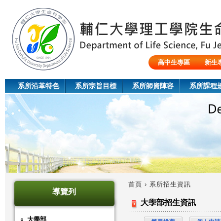
Jum
高中生專區
新生
陸生/交換生/外籍生
系所沿革特色
系所宗旨目標
系所師資陣容
系所課程
首頁
›
系所招生資訊
導覽列
您
大學部招生資訊
在
大學部