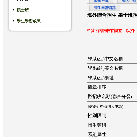
繁星推薦
個人申請
陸生申請資訊
這
碩士班
海外聯合招生-學士班
學生學習成果
裡
**以下內容若有調整，以招
學系(組)中文名稱
學系(組)英文名稱
學系(組)網址
簡章排序
擬招收名額(聯合分發)
擬招收名額(個人申請)
性別限制
招生類組
系組屬性