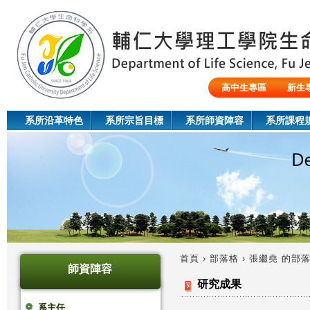
Jum
高中生專區
新生
陸生/交換生/外籍生
系所沿革特色
系所宗旨目標
系所師資陣容
系所課程
首頁
›
部落格
›
張繼堯 的部
師資陣容
您
研究成果
在
系主任