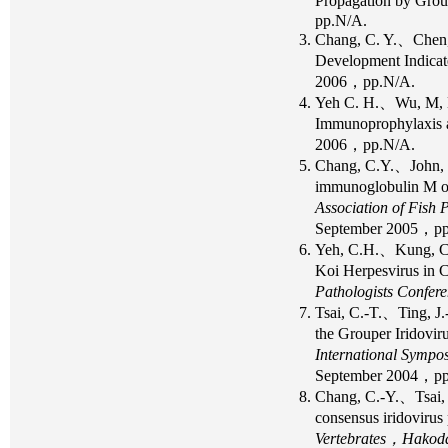
Propagation by Gro
pp.N/A.
Chang, C. Y.、Chen,
Development Indicat
2006，pp.N/A.
Yeh C. H.、Wu, M, 
Immunoprophylaxis a
2006，pp.N/A.
Chang, C.Y.、John,
immunoglobulin M of
Association of Fish 
September 2005，pp
Yeh, C.H.、Kung, C.
Koi Herpesvirus in
Pathologists Confere
Tsai, C.-T.、Ting,
the Grouper Iridovi
International Sympos
September 2004，pp
Chang, C.-Y.、Tsai, 
consensus iridovirus
Vertebrates，Hakoda