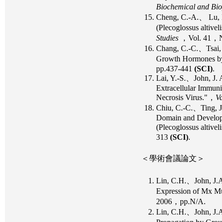
Biochemical and Bi
Cheng, C.-A.、 Lu,
(Plecoglossus altiv
Studies
，Vol. 41，N
Chang, C.-C.、Tsai, 
Growth Hormones by
pp.437-441
(SCI)
.
Lai, Y.-S.、John, J.
Extracellular Immu
Necrosis Virus."，
V
Chiu, C.-C.、Ting, J
Domain and Developme
(Plecoglossus altivel
313
(SCI)
.
＜學術會議論文＞
Lin, C.H.、John, J.
Expression of Mx M
2006，pp.N/A.
Lin, C.H.、John, J.