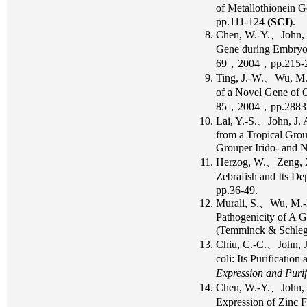
of Metallothionein G
pp.111-124
(SCI)
.
Chen, W.-Y.、John, 
Gene during Embryon
69，2004，pp.215-
Ting, J.-W.、Wu, M.-
of a Novel Gene of 
85，2004，pp.2883
Lai, Y.-S.、John, J.
from a Tropical Grou
Grouper Irido- and 
Herzog, W.、Zeng, X
Zebrafish and Its 
pp.36-49.
Murali, S.、Wu, M.-
Pathogenicity of A 
(Temminck & Schle
Chiu, C.-C.、John, J
coli: Its Purificat
Expression and Purif
Chen, W.-Y.、John, 
Expression of Zinc F