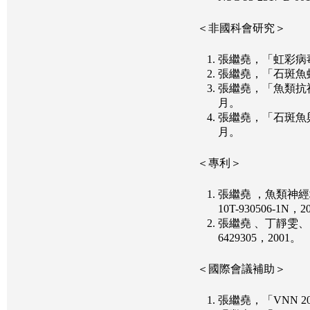
＜非國科會研究＞
張繼堯，「虹彩病毒
張繼堯，「石斑魚虹
張繼堯，「魚類抗神
月。
張繼堯，「石斑魚與病
月。
＜專利＞
張繼堯 ，魚類神
10T-930506-1N，2
張繼堯 、丁靜雯、呂昆
6429305，2001。
＜國際會議補助＞
張繼堯，「VNN 200