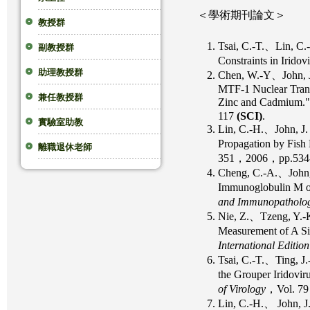
＜學術期刊論文＞
這
教授群
Tsai, C.-T.、Lin, C
副教授群
裡
Constraints in Irido
助理教授群
Chen, W.-Y、John, J
MTF-1 Nuclear Trans
兼任教授群
Zinc and Cadmium
117
(SCI)
.
實驗室助教
Lin, C.-H.、John, J.
Propagation by Fish
離職退休老師
351，2006，pp.534
Cheng, C.-A.、John,
Immunoglobulin M o
and Immunopatholo
Nie, Z.、Tzeng, Y.
Measurement of A Si
International Edition
Tsai, C.-T.、Ting,
the Grouper Iridovi
of Virology
，Vol. 7
Lin, C.-H.、 John, 