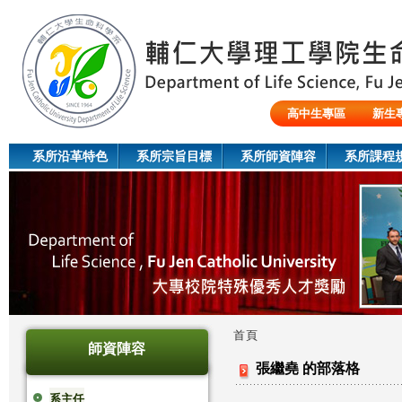
Jum
高中生專區
新生
陸生/交換生/外籍生
系所沿革特色
系所宗旨目標
系所師資陣容
系所課程
首頁
師資陣容
您
張繼堯 的部落格
在
系主任