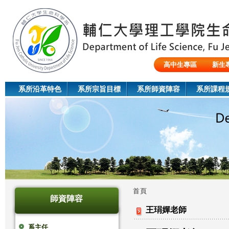
Jum
高中生專區
新生
陸生/交換生/外籍生
系所沿革特色
系所宗旨目標
系所師資陣容
系所課程
首頁
師資陣容
您
王琄嬋老師
在
系主任