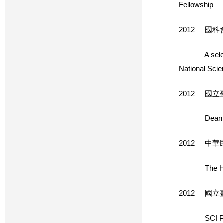
Fellowship
2012 國
A selected 
National Scie
2012 國
Dean Award
2012 中
The Honorar
2012 國
SCI Publish