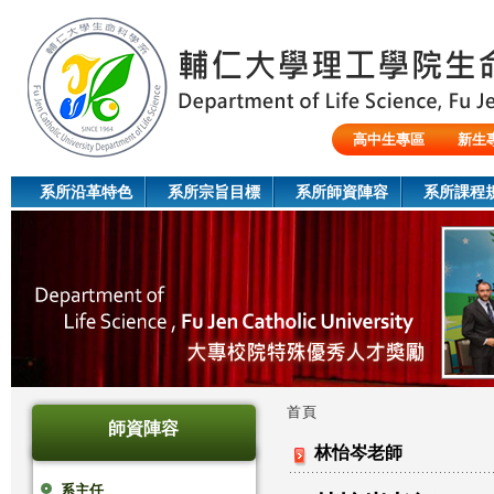
Jum
高中生專區
新生
陸生/交換生/外籍生
系所沿革特色
系所宗旨目標
系所師資陣容
系所課程
首頁
師資陣容
您
林怡岑老師
在
系主任