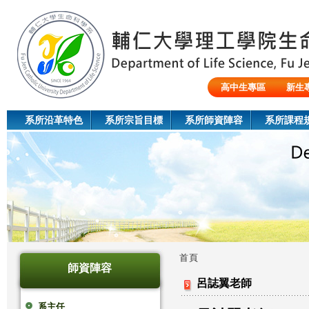
Jum
高中生專區
新生
陸生/交換生/外籍生
系所沿革特色
系所宗旨目標
系所師資陣容
系所課程
首頁
師資陣容
您
呂誌翼老師
在
系主任