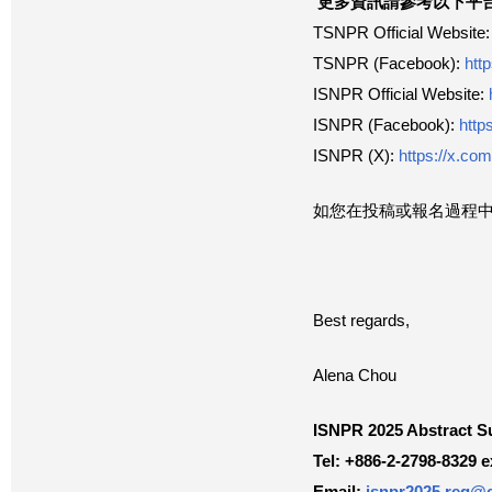
更多資訊請參考以下平
TSNPR Official Website
TSNPR (Facebook):
htt
ISNPR Official Website:
ISNPR (Facebook):
http
ISNPR (X):
https://x.c
如您在投稿或報名過程
Best regards,
Alena Chou
ISNPR 2025 Abstract Su
Tel: +886-2-2798-8329 e