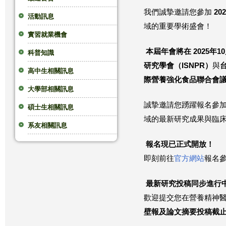
我們誠摯邀請您參加
202
這
活動訊息
域的重要學術盛會！
實習就業機會
裡
本屆年會將在 2025年10
科普知識
研
究學會（ISNPR）
與
高中生相關訊息
際營養強化食品聯合會
大學部相關訊息
誠摯邀請您踴躍報名參
碩士生相關訊息
域的最新研究成果與臨
系友相關訊息
報名現已正式開放！
即刻前往
官方網站
報名
最新研究投稿同步進行
歡迎提交您在營養精神
壁報及論文摘要投稿截止日為 2