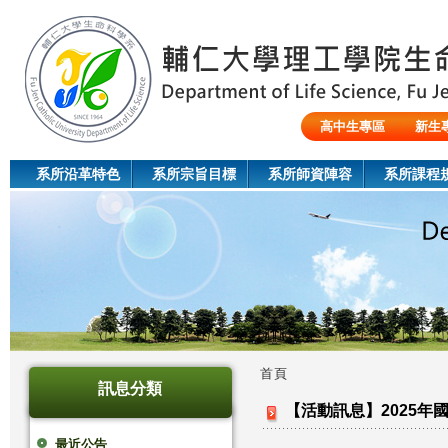
Jum
高中生專區
新生
陸生/交換生/外籍生
系所沿革特色
系所宗旨目標
系所師資陣容
系所課程
首頁
訊息分類
您
【活動訊息】2025
在
最近公告