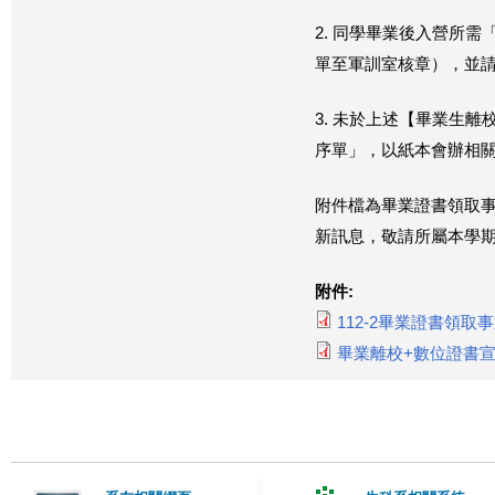
2. 同學畢業後入營所
單至軍訓室核章）
，並
3. 未於上述【畢業生
序單」，
以紙本會辦相
附件檔為畢業證書領取
新訊息，
敬請所屬本學
附件:
112-2畢業證書領取事宜公
畢業離校+數位證書宣導