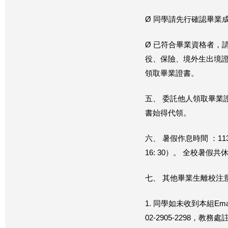
Ø 同學請先行確認畢業
Ø 已符合畢業資格者，
役、保險、
境外生出境證
領取畢業證書。
五、 委託他人領取畢業
書始得代領。
六、 暑假作息時間 ：113
16: 30）。 全校暑假共休週
七、 其他畢業生離校注
1. 同學如未收到本組E
02-2905-
2298，教務