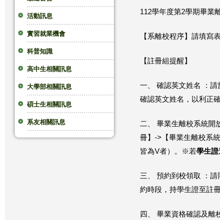
112學年度第2學期畢業
這
活動訊息
實習就業機會
裡
【系離校程序】請填寫
科普知識
【註冊組提醒】
高中生相關訊息
一、 確認英文姓名 ：
大學部相關訊息
確認英文姓名，
以利正
碩士生相關訊息
系友相關訊息
二、 畢業生離校系統開放期間
冊】->【畢業生離校系
皆為V者）。※若
學生證
三、 預約到校領取 ：
約時段，持學生證至註
四、 畢業資格確認及離