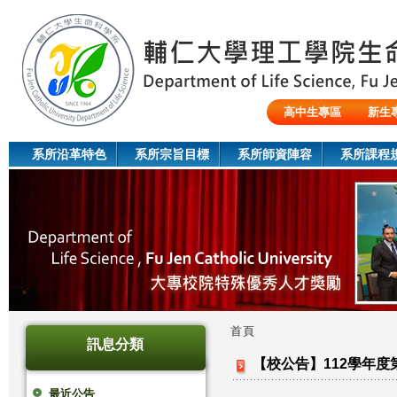
Jum
高中生專區
新生
陸生/交換生/外籍生
系所沿革特色
系所宗旨目標
系所師資陣容
系所課程
首頁
訊息分類
您
【校公告】112學年
在
最近公告