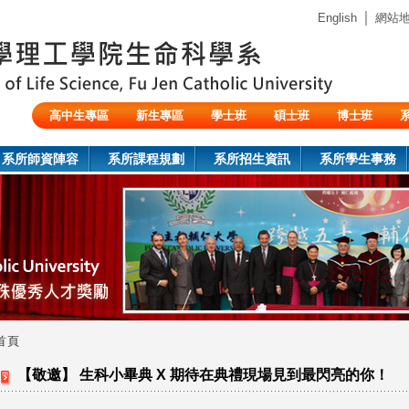
Jump to navigation
｜
English
網站
高中生專區
新生專區
學士班
碩士班
博士班
陸生/交換生/外籍生
系所師資陣容
系所課程規劃
系所招生資訊
系所學生事務
首頁
您
【敬邀】 生科小畢典 X 期待在典禮現場見到最閃亮的你！
在