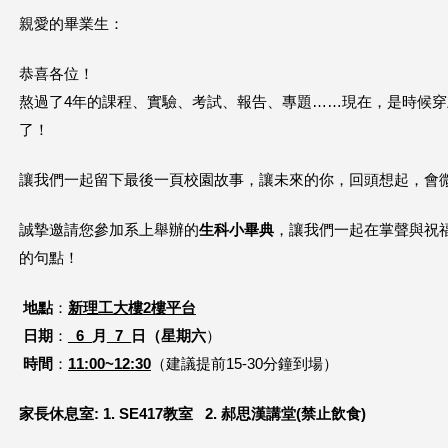
親愛的畢業生：
這
裡
恭喜各位！
熬過了4年的課程、實驗、考試、報告、專題……現在，是時候穿
了！
讓我們一起留下最後一頁校園故事，讓未來的你，回頭想起，會
誠摯邀請您參加系上舉辦的
生科小畢典
，讓我們一起在掌聲與祝福
的句點！
地點
：
新理工大樓2樓平台
日期
：
_6_
月
_7_
日（星期六
）
時間
：
11:00~12:30
（建議提前15-30分鐘到場）
家長休息室: 1. SE417教室 2. 郝思漢講堂(禁止飲食)