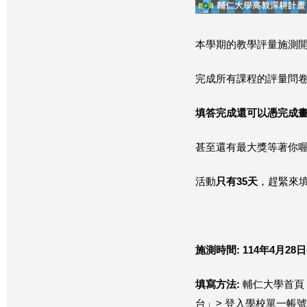
本學期的教學評量施測開
完成所有課程的評量問卷
填答完成還
可以憑完成
甚至還有最大獎等著你喔
活動
只有
35
天
，趕緊來填吧!
施測時間
: 114
年
4
月
28
日
填寫方法
:
輔仁大學首頁 
台」> 登入學校單一帳號