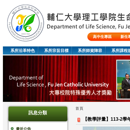
Jum
高中生專區
新生
陸生/交換生/外籍生
系所沿革特色
系所宗旨目標
系所師資陣容
系所課程
首頁
訊息分類
您
【教學評量】113-2學
在
最近公告